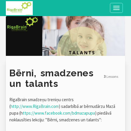
Toggle n
Bērni, smadzenes
3
Lessons
un talants
RigaBrain smadzeņu treniņu centrs
(
http://www.RigaBrain.com
) sadarbībā ar bērnudārzu Mazā
pupa (h
ttps://www.facebook.com/bdmazapupa
) piedāvā
noklausīties lekciju: "Bērni, smadzenes un talants":