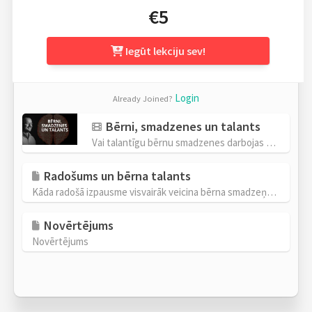
€5
Iegūt lekciju sev!
Login
Already Joined?
Bērni, smadzenes un talants
Vai talantīgu bērnu smadzenes darbojas savādāk nekā citiem bērniem?
Radošums un bērna talants
Kāda radošā izpausme visvairāk veicina bērna smadzeņu darbības attīstību?
Novērtējums
Novērtējums