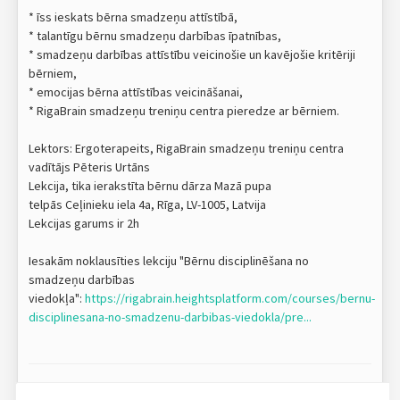
* īss ieskats bērna smadzeņu attīstībā,
* talantīgu bērnu smadzeņu darbības īpatnības,
* smadzeņu darbības attīstību veicinošie un kavējošie kritēriji
bērniem,
* emocijas bērna attīstības veicināšanai,
* RigaBrain smadzeņu treniņu centra pieredze ar bērniem.
Lektors: Ergoterapeits, RigaBrain smadzeņu treniņu centra
vadītājs Pēteris Urtāns
Lekcija, tika ierakstīta bērnu dārza Mazā pupa
telpās Ceļinieku iela 4a, Rīga, LV-1005, Latvija
Lekcijas garums ir 2h
Iesakām noklausīties lekciju "Bērnu disciplinēšana no
smadzeņu darbības
viedokļa":
https://rigabrain.heightsplatform.com/courses/bernu-
disciplinesana-no-smadzenu-darbibas-viedokla/pre...